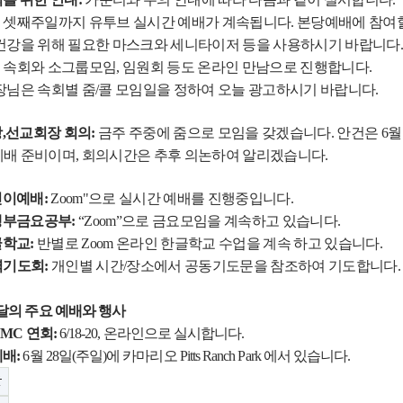
 셋째주일까지 유투브 실시간 예배가 계속됩니다
.
본당예배에
참여
건강을 위해 필요한 마스크와 세니타이저 등을 사용하시기 바랍니다
 속회와 소그룹모임
,
임원회 등도 온라인 만남으로 진행합니다
.
장님은 속회별 줌
/
콜 모임일을 정하여 오늘 광고하시기 바랍니다
.
장
,
선교회장 회의
:
금주 주중에 줌으로 모임을 갖겠습니다
.
안건은
6
월
배 준비이며
,
회의시간은 추후 의논하여 알리겠습니다
.
린이예배
:
Zoom"
으로 실시간 예배를 진행중입니다
.
생부금요공부
:
“Zoom”
으로 금요모임을 계속하고 있습니다
.
글학교
:
반별로
Zoom
온라인 한글학교 수업을 계속 하고 있습니다
.
벽기도회
:
개인별 시간
/
장소에서 공동기도문을 참조하여 기도합니다
.
달의 주요 예배와 행사
 UMC
연회
:
6/18-20,
온라인으로 실시합니다
.
예배
:
6
월
28
일
(
주일
)
에 카마리오
Pitts Ranch Park
에서 있습니다
.
글