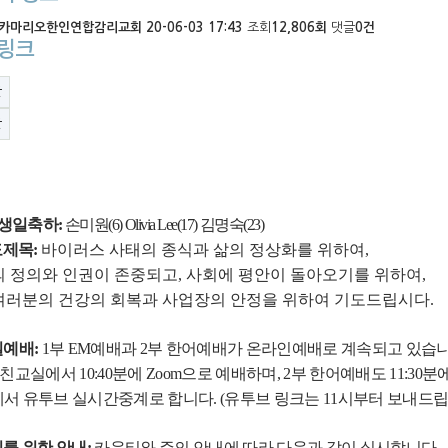
카마리오한인연합감리교회
20-06-03 17:43
조회
12,806회
댓글
0건
링크
글
글
 생일축하
:
손미원
(6) Olivia Lee(17)
김명숙
(23)
도제목
:
바이러스 사태의 종식과 삶의 정상화를 위하여
,
 정의와 인권이 존중되고
,
사회에 평안이 돌아오기를 위하여
,
러분의 건강의 회복과 사업장의 안정을 위하여 기도드립시다
.
일예배
:
1
부
EM
예배과
2
부 한어예배가 온라인예배로 계속되고 있습
 친교실에서
10:40
분에
Zoom
으로 예배하며
, 2
부 한어예배도
11:30
분
서 유투브 실시간중계로 합니다
. (
유투브 링크는
11
시부터 보내드
를 위한 안내
:
카운티와 주의 안내에 따라 다음과 같이 실시합니다
.