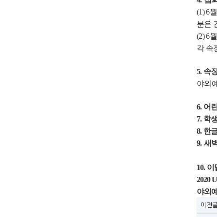
(1) 6
월
분은 
(2) 6
월
각 속
5.
속
야외예
6.
어
7.
학
8.
한
9.
새
10.
이
2020
야외
이전