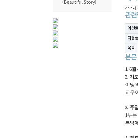
(Beautiful Story)
작성자
관련
이전
다음
목록
본문
1.
6
월
2.
기
이땅의
교우여
3.
주
1
부는
본당에
4.
집회