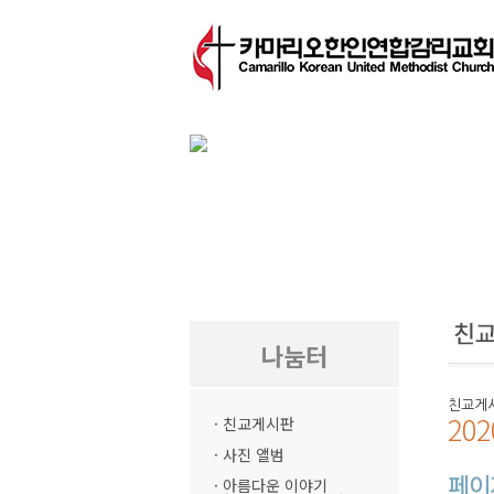
나눔터
친교게
20
· 친교게시판
· 사진 앨범
페이
· 아름다운 이야기