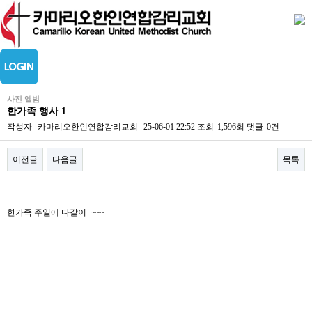
사진 앨범
한가족 행사 1
작성자
카마리오한인연합감리교회
25-06-01 22:52
조회
1,596회
댓글
0건
이전글
다음글
목록
본문
한가족 주일에 다같이 ~~~